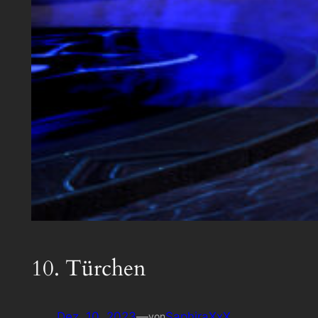
10. Türchen
Dez. 10, 2023
—
SaphiraXxX
von